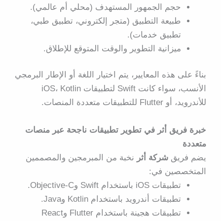
حجم الجمهور المستهدف (محلي أم عالمي).
طبيعة التطبيق (متجر إلكتروني، تطبيق طبي،
تطبيق خدمات).
ميزانية التطوير والوقت المتوقع للإطلاق.
بناءً على هذه المعايير، يتم اختيار اللغة أو الإطار البرمجي
الأنسب، سواء كانت Swift لتطبيقات iOS، Kotlin
للأندرويد، أو Flutter للتطبيقات متعددة المنصات.
خبرة فريق أثر في تطوير تطبيقات ناجحة عبر منصات
متعددة
يضم فريق
شركة أثر
نخبة من المبرمجين والمصممين
المتخصصين في:
تطبيقات iOS باستخدام Swift وObjective-C
.
تطبيقات أندرويد باستخدام Kotlin وJava
.
تطبيقات هجينة باستخدام Flutter وReact