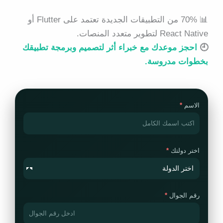
📊
70% من التطبيقات الجديدة تعتمد على Flutter أو
React Native لتطوير متعدد المنصات.
🕘
احجز موعدك مع خبراء أثر لتصميم وبرمجة تطبيقك
بخطوات مدروسة.
الاسم
اختر دولتك
رقم الجوال