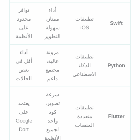
أداء
توافر
تطبيقات
ممتاز،
محدود
Swift
iOS
سهولة
على
التطوير
الأنظمة
مرونة
أداء
تطبيقات
عالية،
أقل في
Python
الذكاء
مجتمع
بعض
الاصطناعي
داعم
الحالات
سرعة
تطوير،
يعتمد
تطبيقات
كود
على
Flutter
متعددة
واحد
Google
المنصات
لجميع
Dart
الأنظمة