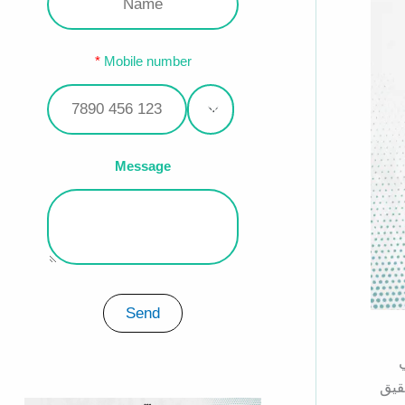
Mobile number
Message
Send
قيق