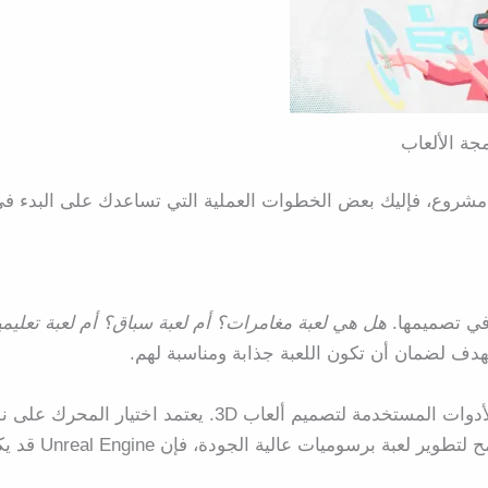
جة الألعاب
مشروع، فإليك بعض الخطوات العملية التي تساعدك على البدء ف
في تصميمها.
هل هي لعبة مغامرات؟
أم لعبة سباق؟
أم لعبة تعليم
دف لضمان أن تكون اللعبة جذابة ومناسبة لهم.
و Unreal Engine تعد من أبرز الأدوات المستخدمة لتصميم ألعاب 3D. يعتمد اختيار المحرك 
اللعبة التي تخطط لتطويرها. على سبيل المثال، إذا كنت تطمح لتطوير لعبة ب