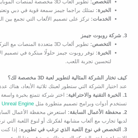
التخصص:
تطوير ألعاب 3D مخصصة لمنصات الموبايل والكمبيوتر.
الخبرة:
تمتلك براجما جيمز سمعة قوية في دبي وتعتبر 
الخدمات:
تركز على تصميم الألعاب التي تجمع بين الواقع الافتراضي (VR) وال
3. شركة روبوت جيمز
التخصص:
تطوير ألعاب 3D متعددة المنصات مع التركيز على الموبايل والألعاب عبر الإنترنت.
الخبرة:
توفر روبوت جيمز حلولًا مبتكرة في تصميم الأل
لتحسين تجربة اللعب.
كيف تختار الشركة المثالية لتطوير لعبة 3D مخصصة لك؟
عند اختيار الشركة التي ستطور لعبتك ثلاثية الأبعاد، هناك 
1. الخبرة التقنية والاحترافية:
تستخدم أدوات وبرامج تصميم متطورة مثل
Unreal Engine
أو
2. محفظة الأعمال السابقة:
استعرض محفظة الأعمال السابقة
لديها تجارب مع ألعاب مشابهة لفكرتك أو لنوع اللعبة التي تر
3. التخصص في نوع اللعبة الذي ترغب في تطويره:
إذا كنت ت