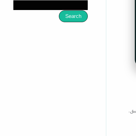
Search
يق.