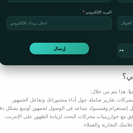
البريد الإلكتروني
ي؟
ا
. هذا يتم من خلال:
لشركات تقارير شاملة حول أداء منشوراتك وتفاعل الجمهور.
مثل إنستغرام وفيسبوك تساعد في الوصول لجمهور أوسع بشكل دق
فق مع خوارزميات محركات البحث لزيادة الظهور على الإنترنت.
علامتك التجارية والعملاء.