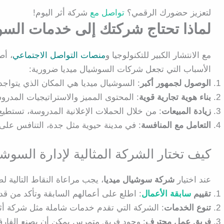
لتعزيز حضورك الرقمي؟
تواصل مع
شركة أثر اليوم!
لماذا تحتاج شركتك إلى خدمات السو
مع الانتشار الكبير للتكنولوجيا و
منصات التواصل الاجتماعي
، أص
الأسباب التي تجعل شركات السوشيال ميديا ضرورية:
الوصول لجمهور أكبر
: السوشيال ميديا هي المكان الذي يتواجد 
بناء هوية تجارية قوية
: المحتوى المميز والاستراتيجيات المدرو
زيادة المبيعات
: من خلال الحملات الإعلانية المدروسة، تستطي
التعامل مع المنافسة
: في مدينة حيوية مثل جدة، التنافس على ج
كيف تختار الشركة المثالية لإدارة السوش
عند اختيار
شركة سوشيال ميديا
، يجب مراعاة النقاط التالية ل
تقييم
سابقة الأعمال
: اطلع على أعمالهم السابقة وتأكد من قد
تنوع الخدمات
: الشركة التي تقدم خدمات شاملة مثل شركة أثر 
فريق عمل محترف
: وجود فريق متمرس يمكن أن يصنع الفارق