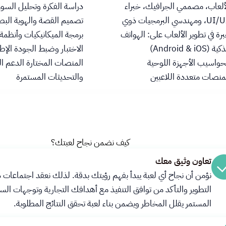
ألعاب، مصممي الجرافيك، خبراء
دراسة الفكرة وتحليل السو
UI/UX، ومهندسي البرمجيات ذوي
تصميم القصة والهوية البص
رة في تطوير الألعاب على: الهواتف
برمجة الميكانيكيات وأنظمة
الذكية (Android & iOS)
الاختبار وضبط الجودة الإط
حواسيب الأجهزة اللوحية
المنصات المختارة الدعم ال
منصات متعددة اللاعبين
والتحديثات المستمرة
كيف نضمن نجاح لعبتك؟
تعاون وثيق معك
نؤمن أن نجاح أي لعبة يبدأ بفهم رؤيتك بدقة. لذلك نعقد اجتماعات 
التطوير والتأكد من توافق التنفيذ مع أهدافك التجارية وتوجهات الس
المستمر يقلل المخاطر ويضمن بناء لعبة تحقق النتائج المطلوبة.