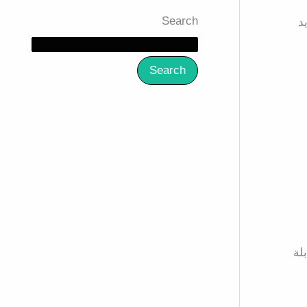
Search
د
Search
لة