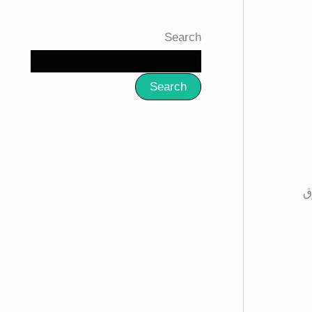
Search
Search
ق