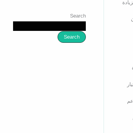
يادة
Search
Search
ار
عم