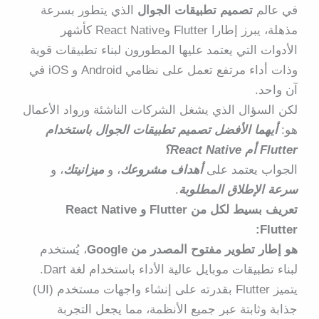
في عالم
تصميم تطبيقات الجوال
الذي يتطور بسرعة
مذهلة، يبرز إطارا
Flutter
و
React Native
كأشهر
الأدوات التي يعتمد عليها المطورون لبناء تطبيقات قوية
وذات أداء مرتفع تعمل على نظامي
Android و iOS
في
آن واحد.
لكن السؤال الذي يشغل الشركات الناشئة ورواد الأعمال
هو:
أيهما الأفضل تصميم تطبيقات الجوال باستخدام
Flutter أم React Native؟
الجواب يعتمد على
أهداف مشروعك
، و
ميزانيتك
، و
سرعة الإطلاق المطلوبة
.
تعريف بسيط لكل من Flutter و React Native
Flutter:
هو إطار تطوير مفتوح المصدر من Google
، يُستخدم
لبناء تطبيقات موبايل عالية الأداء باستخدام لغة Dart.
يتميز Flutter بقدرته على إنشاء واجهات مستخدم (UI)
جذابة وثابتة عبر جميع الأنظمة، مما يجعل التجربة