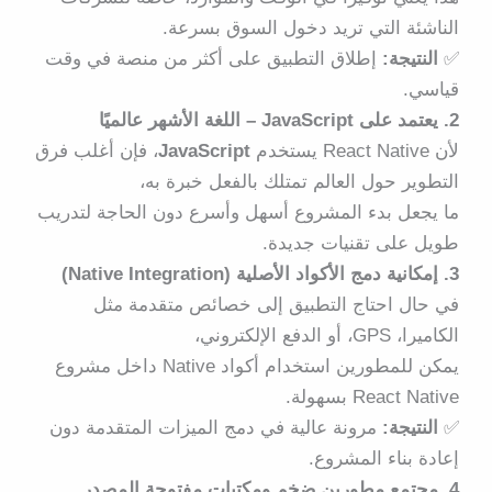
الناشئة التي تريد دخول السوق بسرعة.
✅
النتيجة:
إطلاق التطبيق على أكثر من منصة في وقت
قياسي.
2. يعتمد على JavaScript – اللغة الأشهر عالميًا
لأن React Native يستخدم
JavaScript
، فإن أغلب فرق
التطوير حول العالم تمتلك بالفعل خبرة به،
ما يجعل بدء المشروع أسهل وأسرع دون الحاجة لتدريب
طويل على تقنيات جديدة.
3. إمكانية دمج الأكواد الأصلية (Native Integration)
في حال احتاج التطبيق إلى خصائص متقدمة مثل
الكاميرا، GPS، أو الدفع الإلكتروني،
يمكن للمطورين استخدام أكواد Native داخل مشروع
React Native بسهولة.
✅
النتيجة:
مرونة عالية في دمج الميزات المتقدمة دون
إعادة بناء المشروع.
4. مجتمع مطورين ضخم ومكتبات مفتوحة المصدر