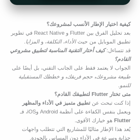
كيفية اختيار الإطار الأنسب لمشروعك؟
بعد تحليل
الفرق بين Flutter و React Native في تطوير
تطبيق الموبايل
من حيث
الأداء
،
التكلفة
، و
المزايا
.
قد تتساءل:
كيف أختار التقنية المناسبة لتطبيق مشروعي
القادم؟
الجواب لا يعتمد فقط على الجانب التقني، بل أيضًا على
طبيعة مشروعك
،
حجم فريقك
،
و خططك المستقبلية
للنمو
.
متى تختار Flutter لتطبيقك القادم؟
إذا كنت تبحث عن
تطبيق متميز في الأداء والمظهر
ويعمل بنفس الكفاءة على أنظمة Android وiOS، فـ
Flutter
هو خيارك الأقوى.
يُعد هذا الإطار مثاليًا للمشاريع التي تتطلب واجهات
جذابة وسرعة في الأداء دون المساس بالجودة.