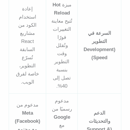
ميزة
Hot
إعادة
Reload
استخدام
تُتيح معاينة
الكود من
التغييرات
السرعة في
مشاريع
فورًا
التطوير
React
وتُقلل
(Development
السابقة
وقت
Speed)
تُسرّع
التطوير
التطوير،
بنسبة
خاصة لفرق
تصل إلى
الويب.
40%.
مدعوم
مدعوم من
رسميًا من
الدعم
Meta
Google
والتحديثات
(Facebook)
مع
(Support &
مع مجتمع