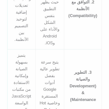
2. التوافق مع
حيث يظهر
تعديلات
الأنظمة
التطبيق
إضافية
(Compatibility)
بنفس
لتوحيد
الشكل
التصميم
والأداء على
بين
Android
الأنظمة.
وiOS.
يتميز
يتيح سرعة
بسهولة
تطوير عالية
الصيانة
3. التطوير
بفضل
وإمكانية
والصيانة
أدوات
الاستفادة
(Development
Google
من مكتبات
&
المستقرة
JavaScript
Maintenance)
وخاصية Hot
الواسعة