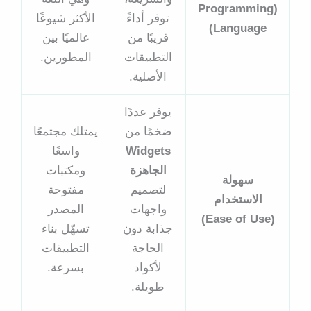
(Programming
توفر أداءً
الأكثر شيوعًا
Language)
قريبًا من
عالميًا بين
التطبيقات
المطورين.
الأصلية.
يوفر عددًا
ضخمًا من
يمتلك مجتمعًا
Widgets
واسعًا
الجاهزة
ومكتبات
سهولة
لتصميم
مفتوحة
الاستخدام
واجهات
المصدر
(Ease of Use)
جذابة دون
تسهّل بناء
الحاجة
التطبيقات
لأكواد
بسرعة.
طويلة.