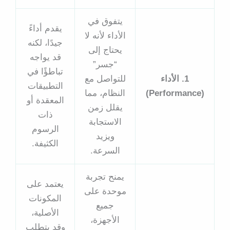
يتفوق في
يقدم أداءً
الأداء لأنه لا
جيدًا، لكنه
يحتاج إلى
قد يواجه
“جسر”
تباطؤًا في
1. الأداء
للتواصل مع
التطبيقات
(Performance)
النظام، مما
المعقدة أو
يقلل زمن
ذات
الاستجابة
الرسوم
ويزيد
الكثيفة.
السرعة.
يمنح تجربة
يعتمد على
موحدة على
المكونات
جميع
الأصلية،
الأجهزة،
وقد يتطلب