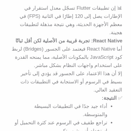
📊
إن تطبيقات Flutter تسجّل معدل استقرار في
الإطارات يصل إلى
120 إطارًا في الثانية (FPS)
في
معظم الأجهزة الحديثة، وهي نتيجة مذهلة لتطبيقات
هجينة.
React Native: تجربة قريبة من الأصلية لكن أقل ثباتًا
أما React Native فيعتمد على الجسور (Bridges) لربط
كود JavaScript بالمكونات الأصلية، مما يمنحه القدرة
على استخدام واجهات النظام بشكل مباشر.
إلا أن هذا الاعتماد على الجسور قد يؤدي إلى
تأخير
بسيط في الرسوم أو الاستجابة
في التطبيقات ذات
التعقيد العالي.
✅
النتيجة:
أداء جيد جدًا في التطبيقات البسيطة
والمتوسطة.
تراجع طفيف في الرسوم عند كثرة التحميل أو
استخدام أنيميشن متكرر.