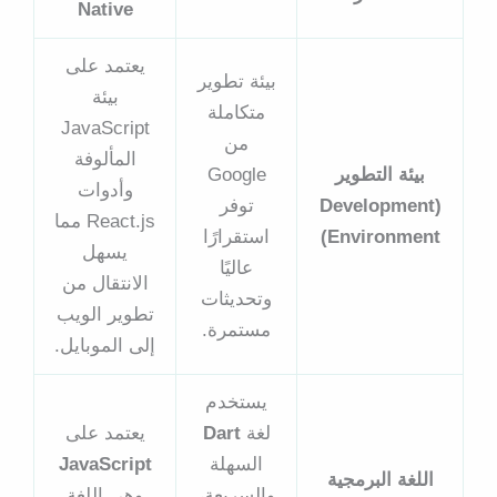
Native
يعتمد على
بيئة تطوير
بيئة
متكاملة
JavaScript
من
المألوفة
بيئة التطوير
Google
وأدوات
(Development
توفر
React.js مما
Environment)
استقرارًا
يسهل
عاليًا
الانتقال من
وتحديثات
تطوير الويب
مستمرة.
إلى الموبايل.
يستخدم
لغة
Dart
يعتمد على
السهلة
JavaScript
اللغة البرمجية
والسريعة،
وهي اللغة