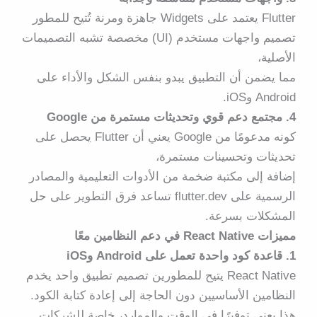
Flutter يعتمد على
Widgets جاهزة ومرنة
تُتيح للمطور
تصميم واجهات مستخدم (UI) مخصصة تشبه التصميمات
الأصلية،
مما يضمن أن التطبيق يبدو بنفس الشكل والأداء على
Android وiOS.
4. مجتمع دعم قوي وتحديثات مستمرة من Google
كونه مدعومًا من
Google
يعني أن Flutter يحصل على
تحديثات وتحسينات مستمرة،
إضافة إلى مكتبة ضخمة من الأدوات التعليمية والمصادر
الرسمية على flutter.dev تساعد فرق التطوير على حل
المشكلات بسرعة.
مميزات React Native في دعم النظامين معًا
1. قاعدة كود واحدة تعمل على Android وiOS
React Native يتيح للمطورين تصميم تطبيق واحد يخدم
النظامين الأساسيين دون الحاجة إلى إعادة كتابة الكود.
هذا يعني توفيرًا في الوقت والموارد، خاصة للشركات