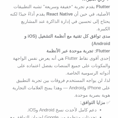
Flutter
يقدم تجربة “خفيفة وسريعة” تشبه التطبيقات
الأصلية، في حين أن
React Native
يقدم أداءً جيدًا لكنه
يحتاج إلى تحسين في إدارة الذاكرة عند المشاريع
الكبيرة.
مدى توافق كل تقنية مع أنظمة التشغيل (iOS و
Android)
Flutter: تجربة موحدة عبر الأنظمة
إحدى أقوى نقاط Flutter هي أنه
يعرض نفس الواجهة
والمكونات على جميع المنصات
بفضل اعتماده على
أدواته الرسومية الخاصة.
لذا، لن يواجه المستخدم فروقات بين تجربة التطبيق
على iPhone وAndroid — وهذا يمنح العلامات التجارية
هوية بصرية موحدة
.
✅
مزايا التوافق:
دعم كامل لأحدث نسخ Android وiOS.
تحديثات منتظمة من Google لضمان التوافق مع